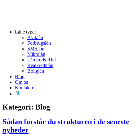
Låne typer
Kviklån
Forbrugslån
SMS lån
Mikrolån
Lån trods RKI
Realkreditlån
Boliglån
Blog
Om os
Kontakt os
Kategori:
Blog
Sådan forstår du strukturen i de seneste
nyheder